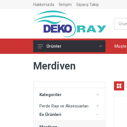
Hakkımızda
İletişim
Sipariş Takip
Müşter
Ürünler
Perde Rayı ve Aksesuarları
Merdiven
PVC Perde Rayı
PVC Perde Ray Dönüşü
Perde Rayı Montaj Ürünleri
Kategoriler
Ev Ürünleri
Perde Rayı ve Aksesuarları
Merdiven
Ev Ürünleri
Ütü Masası