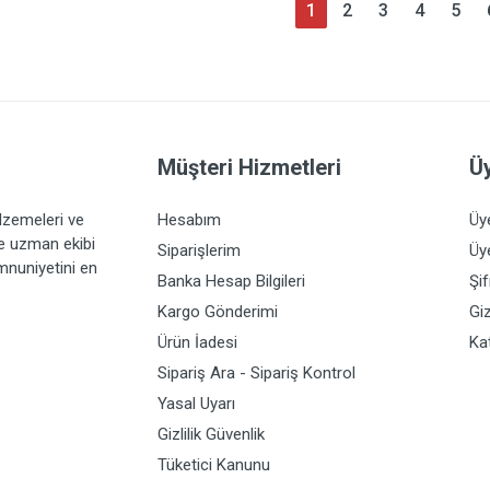
1
2
3
4
5
Müşteri Hizmetleri
Üy
lzemeleri ve
Hesabım
Üy
ve uzman ekibi
Siparişlerim
Üye
emnuniyetini en
Banka Hesap Bilgileri
Şi
Kargo Gönderimi
Giz
Ürün İadesi
Ka
Sipariş Ara - Sipariş Kontrol
Yasal Uyarı
Gizlilik Güvenlik
Tüketici Kanunu