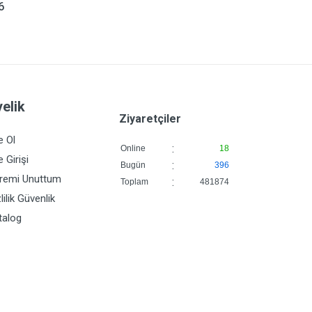
6
elik
Ziyaretçiler
e Ol
:
Online
18
 Girişi
:
Bugün
396
fremi Unuttum
:
Toplam
481874
lilik Güvenlik
talog