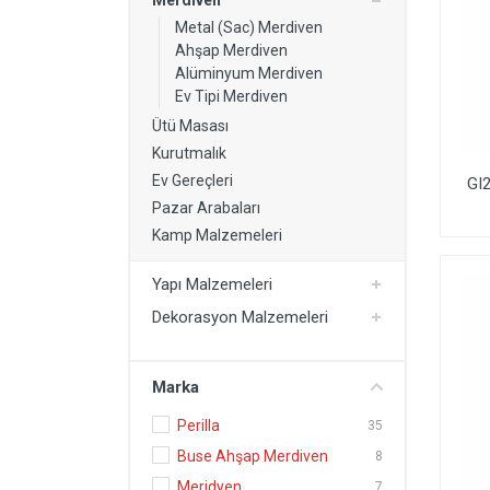
Merdiven
Kurutmalık
Metal (Sac) Merdiven
Ahşap Merdiven
Yapı Malzemeleri
Alüminyum Merdiven
Dekorasyon Malzemeleri
Ev Tipi Merdiven
Ütü Masası
Kartonpiyer Modelleri
Kurutmalık
Ev Gereçleri
GI
Pazar Arabaları
Kamp Malzemeleri
Yapı Malzemeleri
Dekorasyon Malzemeleri
Marka
Perilla
35
Buse Ahşap Merdiven
8
Meridyen
7